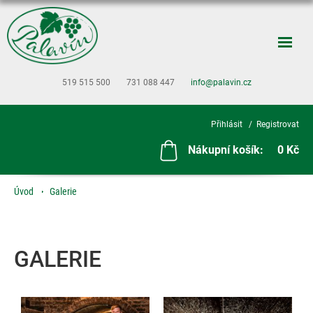
519 515 500
731 088 447
info@palavin.cz
Přihlásit
Registrovat
Nákupní košík:
0 Kč
Úvod
Galerie
GALERIE