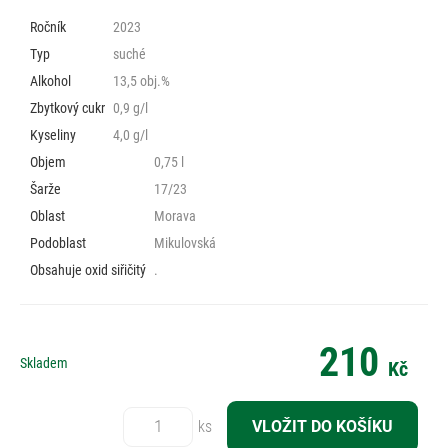
Ročník
2023
Typ
suché
Alkohol
13,5 obj.%
Zbytkový cukr
0,9 g/l
Kyseliny
4,0 g/l
Objem
0,75 l
Šarže
17/23
Oblast
Morava
Podoblast
Mikulovská
Obsahuje oxid siřičitý
.
210
Skladem
Kč
Počet:
ks