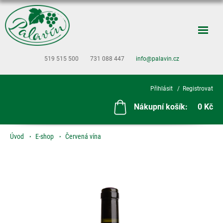
519 515 500
731 088 447
info@palavin.cz
Přihlásit
Registrovat
Nákupní košík:
0 Kč
Úvod
E-shop
Červená vína