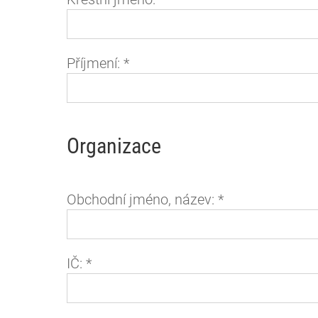
Příjmení:
*
Organizace
Obchodní jméno, název:
*
IČ:
*