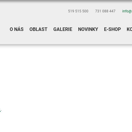
519 515 500
731 088 447
info@
O NÁS
OBLAST
GALERIE
NOVINKY
E-SHOP
K
a
.