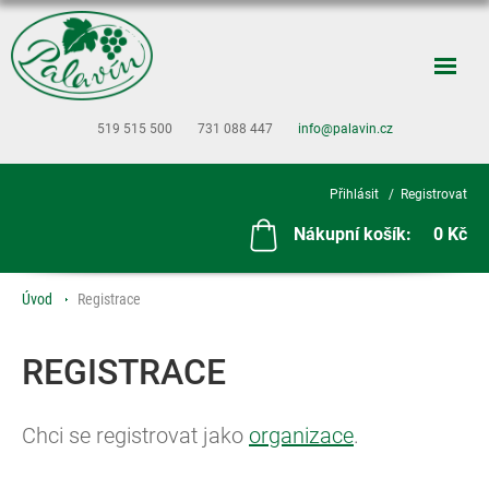
519 515 500
731 088 447
info@palavin.cz
Přihlásit
Registrovat
Nákupní košík:
0 Kč
Úvod
Registrace
REGISTRACE
Chci se registrovat jako
organizace
.