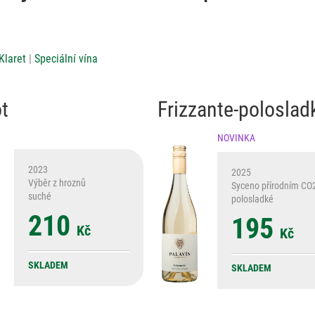
Klaret
Speciální vína
t
Frizzante-poloslad
NOVINKA
2023
2025
Výběr z hroznů
Syceno přírodním CO
suché
polosladké
210
195
Kč
Kč
SKLADEM
SKLADEM