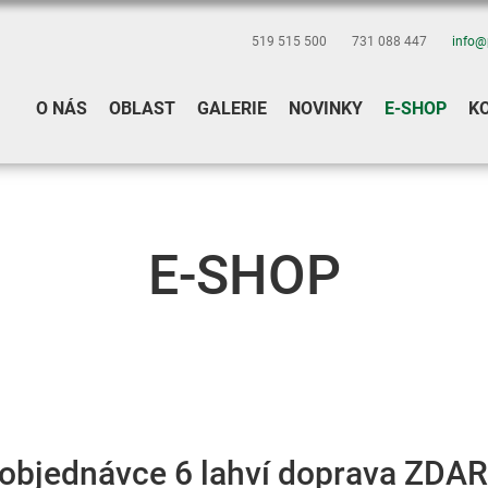
519 515 500
731 088 447
info@
O NÁS
OBLAST
GALERIE
NOVINKY
E-SHOP
K
E-SHOP
 objednávce 6 lahví doprava ZDA