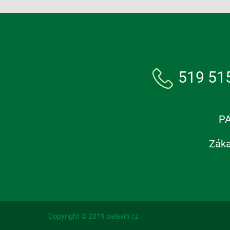
519 51
PA
Záka
Copyright © 2019 palavin.cz