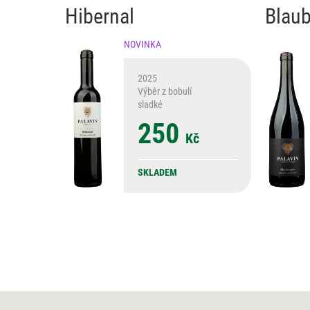
Hibernal
Blaub
NOVINKA
2025
Výběr z bobulí
sladké
250
Kč
SKLADEM