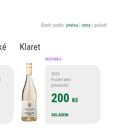
Řadit podle:
jména
ceny
pořadí
ké
Klaret
NOVINKA
2025
2
Pozdní sběr
polosuché
200
Kč
SKLADEM