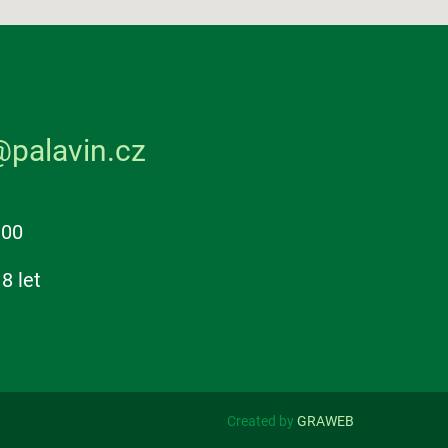
@palavin.cz
:00
8 let
Created by
GRAWEB