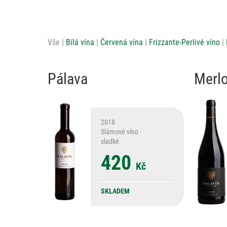
Vše
Bílá vína
Červená vína
Frizzante-Perlivé víno
Pálava
Merlo
2018
Slámové víno
sladké
420
Kč
SKLADEM