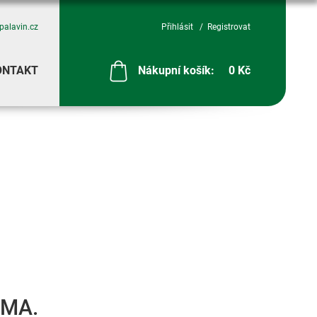
palavin.cz
Přihlásit
Registrovat
ONTAKT
Nákupní košík:
0 Kč
RMA.