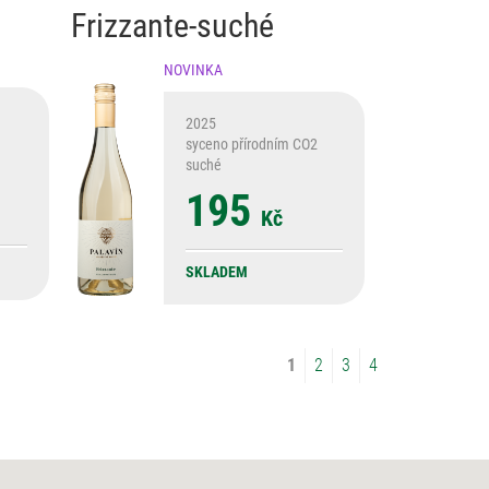
Frizzante-suché
NOVINKA
2025
syceno přírodním CO2
suché
195
Kč
SKLADEM
1
2
3
4