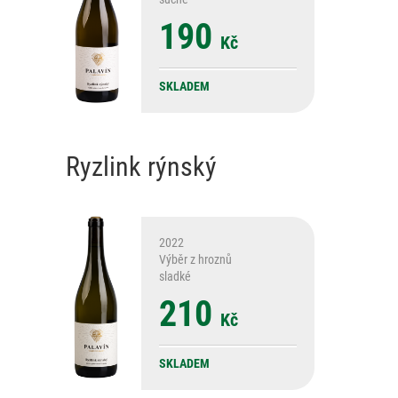
190
Kč
SKLADEM
Ryzlink rýnský
2022
Výběr z hroznů
sladké
210
Kč
SKLADEM