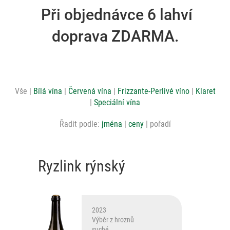
Při objednávce 6 lahví
doprava ZDARMA.
Vše
Bílá vína
Červená vína
Frizzante-Perlivé víno
Klaret
Speciální vína
Řadit podle:
jména
ceny
pořadí
Ryzlink rýnský
2023
Výběr z hroznů
suché