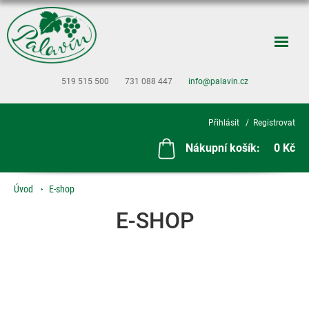
519 515 500
731 088 447
info@palavin.cz
Přihlásit
Registrovat
Nákupní košík:
0 Kč
Úvod
E-shop
E-SHOP