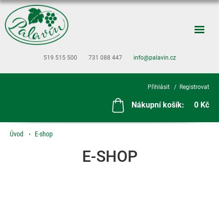
519 515 500
731 088 447
info@palavin.cz
Přihlásit
Registrovat
Nákupní košík:
0 Kč
Úvod
E-shop
E-SHOP