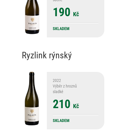
190
Kč
SKLADEM
Ryzlink rýnský
2022
Výběr z hroznů
sladké
210
Kč
SKLADEM