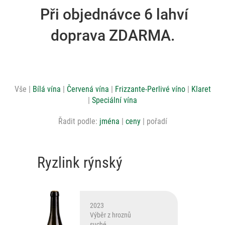
Při objednávce 6 lahví
doprava ZDARMA.
Vše
Bílá vína
Červená vína
Frizzante-Perlivé víno
Klaret
Speciální vína
Řadit podle:
jména
ceny
pořadí
Ryzlink rýnský
2023
Výběr z hroznů
suché