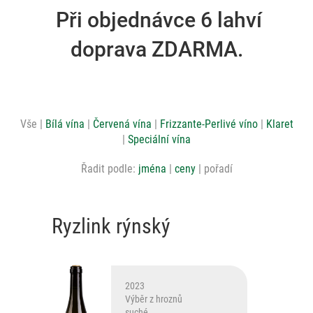
Při objednávce 6 lahví
doprava ZDARMA.
Vše
Bílá vína
Červená vína
Frizzante-Perlivé víno
Klaret
Speciální vína
Řadit podle:
jména
ceny
pořadí
Ryzlink rýnský
2023
Výběr z hroznů
suché