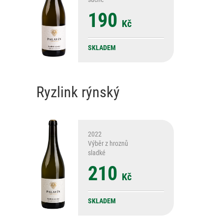
190
Kč
SKLADEM
Ryzlink rýnský
2022
Výběr z hroznů
sladké
210
Kč
SKLADEM