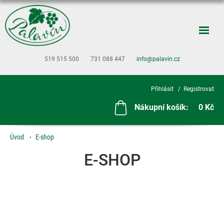
519 515 500
731 088 447
info@palavin.cz
Přihlásit
Registrovat
Nákupní košík:
0 Kč
Úvod
E-shop
E-SHOP