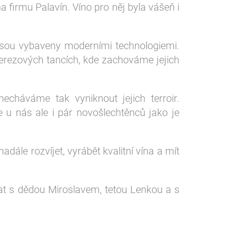
a firmu Palavín. Víno pro něj byla vášeň i
 jsou vybaveny moderními technologiemi.
 nerezových tancích, kde zachováme jejich
háváme tak vyniknout jejich terroir.
u nás ale i pár novošlechtěnců jako je
dále rozvíjet, vyrábět kvalitní vína a mít
at s dědou Miroslavem, tetou Lenkou a s