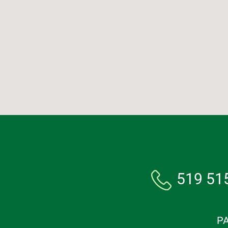
519 51
PA