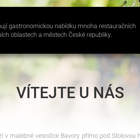
plňují gastronomickou nabídku mnoha restauračních
ních oblastech a městech České republiky.
VÍTEJTE U NÁS
zí v malebné vesničce Bavory přímo pod Stolovou h