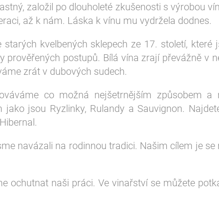
stný, založil po dlouholeté zkušenosti s výrobou vín
eraci, až k nám. Láska k vínu mu vydržela dodnes.
 starých kvelbených sklepech ze 17. století, které
ty prověřených postupů. Bílá vína zrají převážně v
váme zrát v dubových sudech.
cováváme co možná nejšetrnějším způsobem a nec
ako jsou Ryzlinky, Rulandy a Sauvignon. Najdete 
Hibernal.
 navázali na rodinnou tradici. Našim cílem je se na
ochutnat naši práci. Ve vinařství se můžete potk