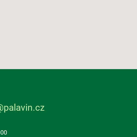
@palavin.cz
:00