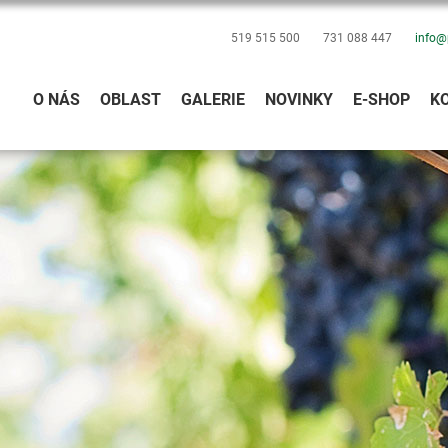
519 515 500
731 088 447
info@
O NÁS
OBLAST
GALERIE
NOVINKY
E-SHOP
K