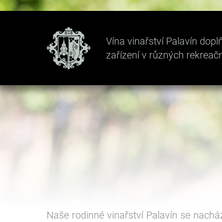
Vína vinařství Palavín do
zařízení v různých rekreač
Naše rodinné vinařství Palavín se nachá