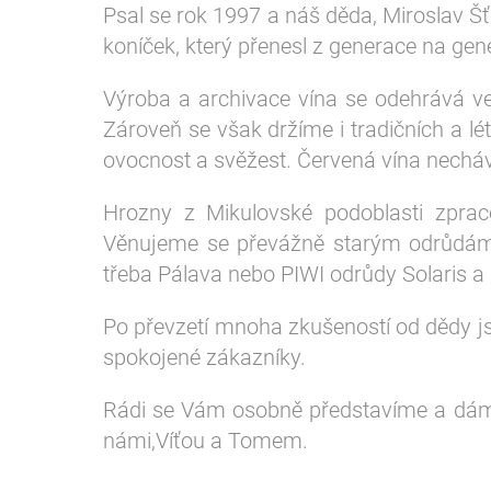
Psal se rok 1997 a náš děda, Miroslav Šťa
koníček, který přenesl z generace na gen
Výroba a archivace vína se odehrává ve
Zároveň se však držíme i tradičních a lé
ovocnost a svěžest. Červená vína nechá
Hrozny z Mikulovské podoblasti zpra
Věnujeme se převážně starým odrůdám j
třeba Pálava nebo PIWI odrůdy Solaris a 
Po převzetí mnoha zkušeností od dědy jsme
spokojené zákazníky.
Rádi se Vám osobně představíme a dáme 
námi,Víťou a Tomem.