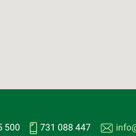
5 500
731 088 447
info