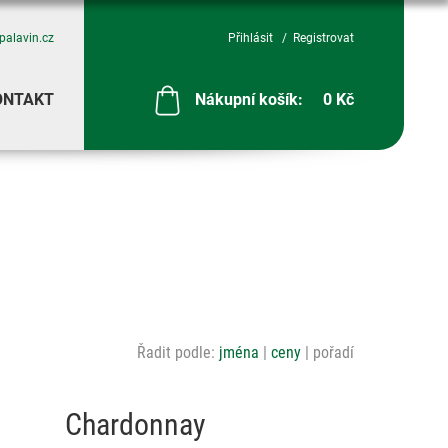
palavin.cz
Přihlásit
Registrovat
ONTAKT
Nákupní košík:
0 Kč
Řadit podle:
jména
ceny
pořadí
Chardonnay