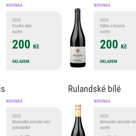
NOVINKA
NOVINKA
2024
2024
Pozdní sběr
Výběr z hroznů
suché
suché
200
200
Kč
Kč
SKLADEM
SKLADEM
is
Rulandské bílé
NOVINKA
NOVINKA
2025
2025
Moravské zemské víno
Moravské zemské ví
polosladké
suché