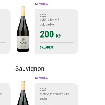
NOVINKA
2025
Výběr z hroznů
polosladké
200
Kč
SKLADEM
Sauvignon
NOVINKA
2025
no
Moravské zemské víno
suché