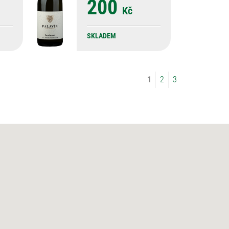
200
Kč
SKLADEM
1
2
3