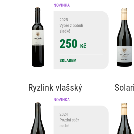
NOVINKA
2025
Výběr z bobulí
sladké
250
Kč
SKLADEM
Ryzlink vlašský
Solar
NOVINKA
2024
Pozdní sběr
suché