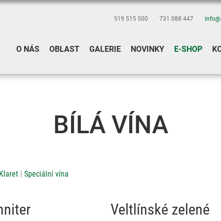
519 515 500
731 088 447
info@
O NÁS
OBLAST
GALERIE
NOVINKY
E-SHOP
K
BÍLÁ VÍNA
Klaret
Speciální vína
niter
Veltlínské zelené