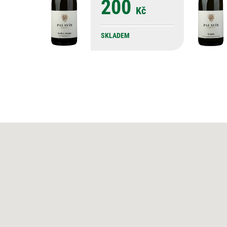
200
Kč
SKLADEM