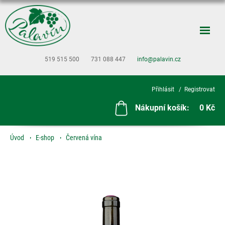
519 515 500
731 088 447
info@palavin.cz
Přihlásit
Registrovat
Nákupní košík:
0 Kč
Úvod
E-shop
Červená vína