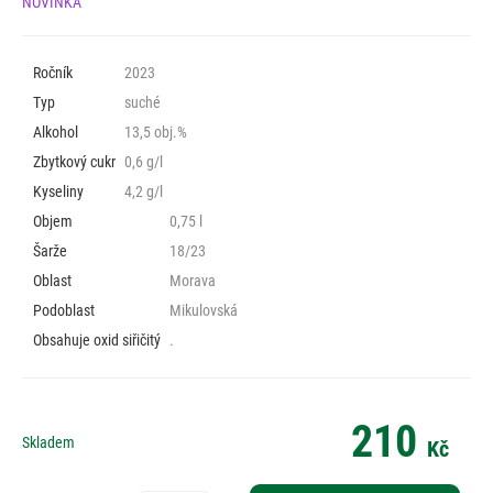
NOVINKA
Ročník
2023
Typ
suché
Alkohol
13,5 obj.%
Zbytkový cukr
0,6 g/l
Kyseliny
4,2 g/l
Objem
0,75 l
Šarže
18/23
Oblast
Morava
Podoblast
Mikulovská
Obsahuje oxid siřičitý
.
210
Skladem
Kč