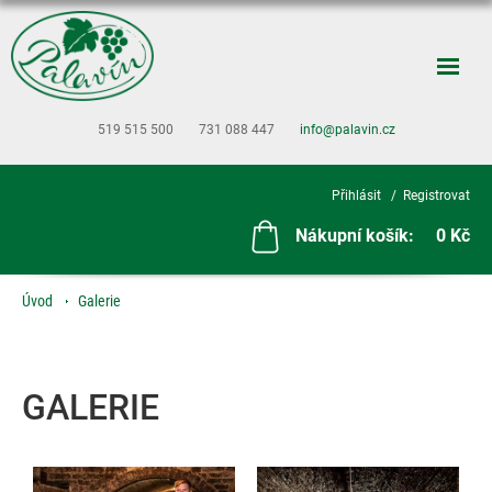
519 515 500
731 088 447
info@palavin.cz
Přihlásit
Registrovat
Nákupní košík:
0 Kč
Úvod
Galerie
GALERIE