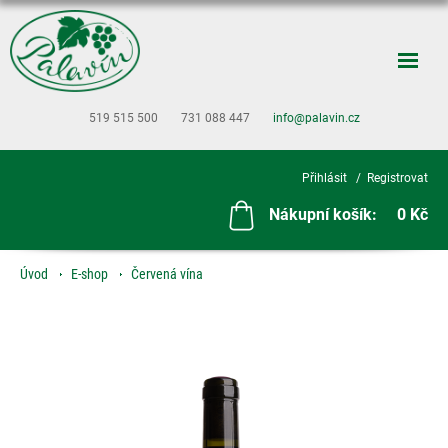
519 515 500
731 088 447
info@palavin.cz
Přihlásit
Registrovat
Nákupní košík:
0 Kč
Úvod
E-shop
Červená vína