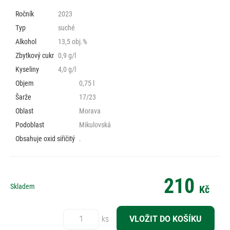
Ročník
2023
Typ
suché
Alkohol
13,5 obj.%
Zbytkový cukr
0,9 g/l
Kyseliny
4,0 g/l
Objem
0,75 l
Šarže
17/23
Oblast
Morava
Podoblast
Mikulovská
Obsahuje oxid siřičitý
.
210
Skladem
Kč
Počet:
ks