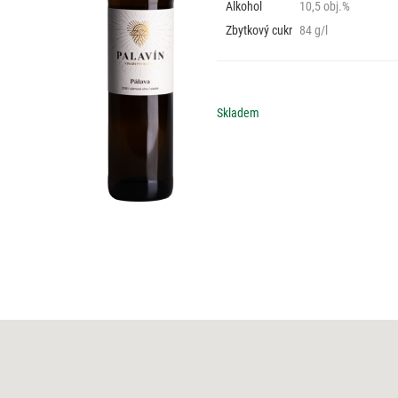
Alkohol
10,5 obj.%
Zbytkový cukr
84 g/l
Skladem