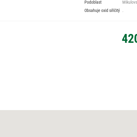
Podoblast
Mikulov
Obsahuje oxid siřičitý
.
42