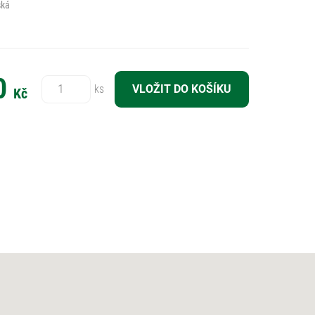
ská
Počet:
0
ks
Kč