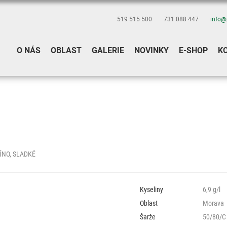
519 515 500
731 088 447
info@
O NÁS
OBLAST
GALERIE
NOVINKY
E-SHOP
K
ÍNO, SLADKÉ
Kyseliny
6,9 g/l
Oblast
Morava
Šarže
50/80/C