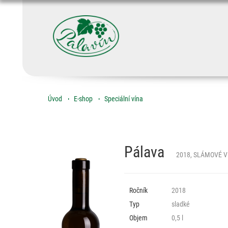
Úvod
E-shop
Speciální vína
Pálava
2018, SLÁMOVÉ V
Ročník
2018
Typ
sladké
Objem
0,5 l