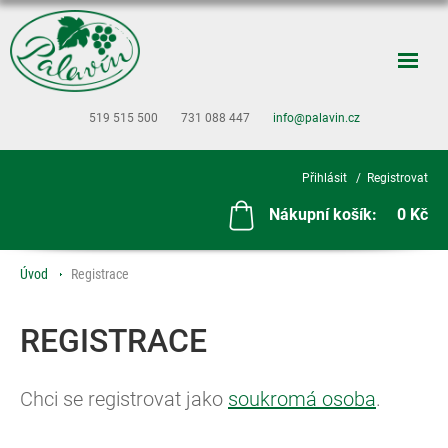
519 515 500
731 088 447
info@palavin.cz
Přihlásit
Registrovat
Nákupní košík:
0 Kč
Úvod
Registrace
REGISTRACE
Chci se registrovat jako
soukromá osoba
.