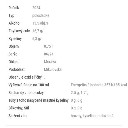
Ročník
2024
Typ
polosladké
Alkohol
13,5 obj.%
Zbytkový cukr
16,7 g/l
Kyseliny
6,3 g/l
Objem
0,75 l
Šarže
06/24
Oblast
Morava
Podoblast
Mikulovská
Obsahuje oxid siřičitý
.
Výživové údaje na 100 ml
Energetická hodnota 357 kJ 85 kcal
Sacharidy z toho cukry
2.5 g, 1.7 g
Tuky z toho nasycené mastné kyseliny
0 g, 0 g
Bílkoviny, Sůl
0 g, 0 g
Složení vína
hrozny, kyselina metavinná