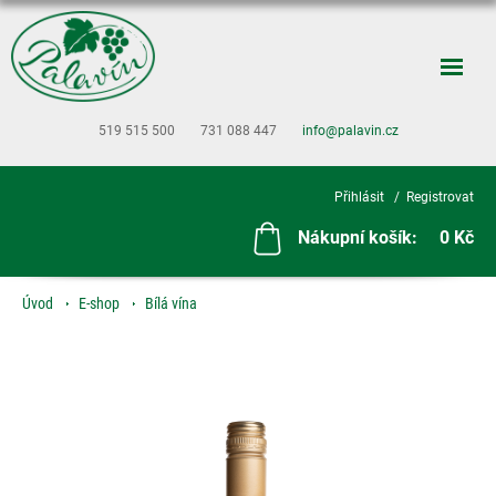
519 515 500
731 088 447
info@palavin.cz
Přihlásit
Registrovat
Nákupní košík:
0 Kč
Úvod
E-shop
Bílá vína