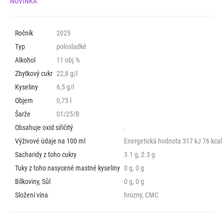
NOVINKA
Ročník
2025
Typ
polosladké
Alkohol
11 obj.%
Zbytkový cukr
22,8 g/l
Kyseliny
6,5 g/l
Objem
0,75 l
Šarže
01/25/B
Obsahuje oxid siřičitý
.
Výživové údaje na 100 ml
Energetická hodnota 317 kJ 76 kcal
Sacharidy z toho cukry
3.1 g, 2.3 g
Tuky z toho nasycené mastné kyseliny
0 g, 0 g
Bílkoviny, Sůl
0 g, 0 g
Složení vína
hrozny, CMC