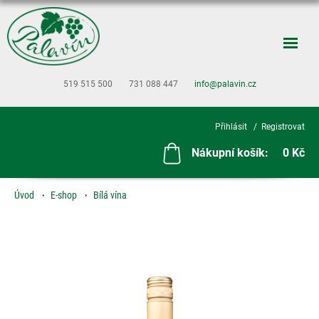
519 515 500
731 088 447
info@palavin.cz
Přihlásit
Registrovat
Nákupní košík:
0 Kč
Úvod
E-shop
Bílá vína