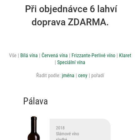
Při objednávce 6 lahví
doprava ZDARMA.
Vše
Bílá vína
Červená vína
Frizzante-Perlivé víno
Klaret
Speciální vína
Řadit podle:
jména
ceny
pořadí
Pálava
2018
Slámové víno
sladké