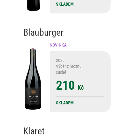
SKLADEM
Blauburger
NOVINKA
2023
Výběr z hroznů
suché
210
Kč
SKLADEM
Klaret