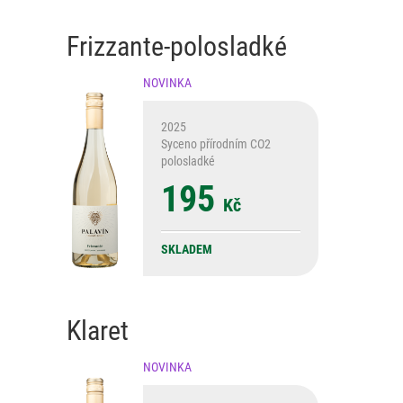
Frizzante-polosladké
NOVINKA
2025
Syceno přírodním CO2
polosladké
195
Kč
SKLADEM
Klaret
NOVINKA