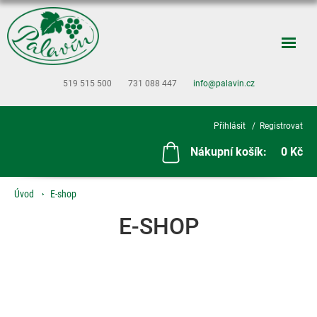
519 515 500
731 088 447
info@palavin.cz
Přihlásit
Registrovat
Nákupní košík:
0 Kč
Úvod
E-shop
E-SHOP