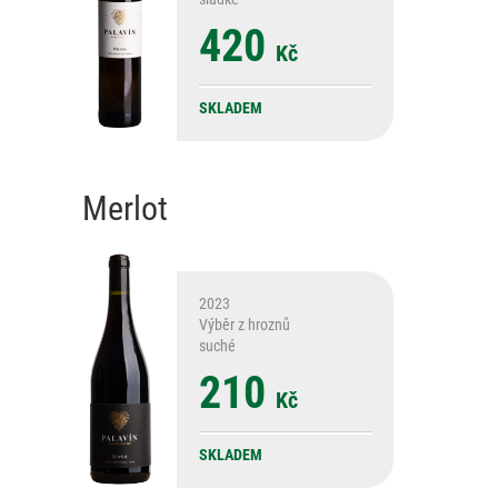
420
Kč
SKLADEM
Merlot
2023
Výběr z hroznů
suché
210
Kč
SKLADEM