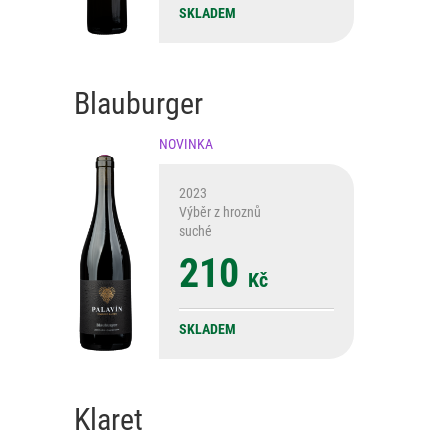
SKLADEM
Blauburger
NOVINKA
2023
Výběr z hroznů
suché
210
Kč
SKLADEM
Klaret