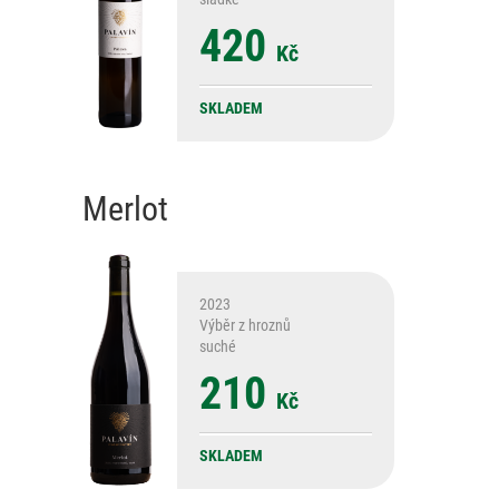
420
Kč
SKLADEM
Merlot
2023
Výběr z hroznů
suché
210
Kč
SKLADEM