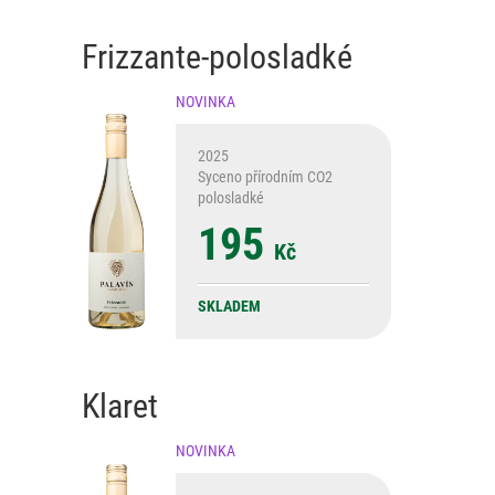
Frizzante-polosladké
NOVINKA
2025
Syceno přírodním CO2
polosladké
195
Kč
SKLADEM
Klaret
NOVINKA