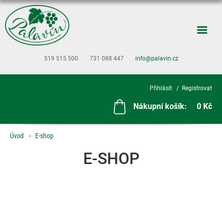
519 515 500
731 088 447
info@palavin.cz
Přihlásit
Registrovat
Nákupní košík:
0 Kč
Úvod
E-shop
E-SHOP