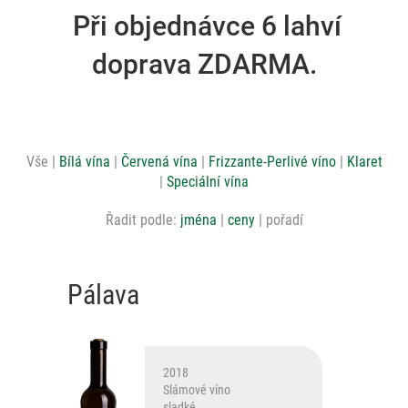
Při objednávce 6 lahví
doprava ZDARMA.
Vše
Bílá vína
Červená vína
Frizzante-Perlivé víno
Klaret
Speciální vína
Řadit podle:
jména
ceny
pořadí
Pálava
2018
Slámové víno
sladké