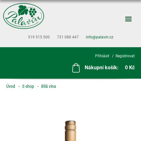
519 515 500
731 088 447
info@palavin.cz
Přihlásit
Registrovat
Nákupní košík:
0 Kč
Úvod
E-shop
Bílá vína