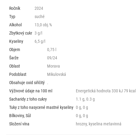
Ročník
2024
Typ
suché
Alkohol
13,0 obj.%
Zbytkový cukr
3 g/l
Kyseliny
6,5 g/l
Objem
0,75 l
Šarže
09/24
Oblast
Morava
Podoblast
Mikulovská
Obsahuje oxid siřičitý
.
Výživové údaje na 100 ml
Energetická hodnota 330 kJ 79 kcal
Sacharidy z toho cukry
1.1 g, 0.3 g
Tuky z toho nasycené mastné kyseliny
0 g, 0 g
Bílkoviny, Sůl
0 g, 0 g
Složení vína
hrozny, kyselina metavinná