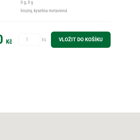
0 g, 0 g
hrozny, kyselina metavinná
Počet:
0
ks
Kč