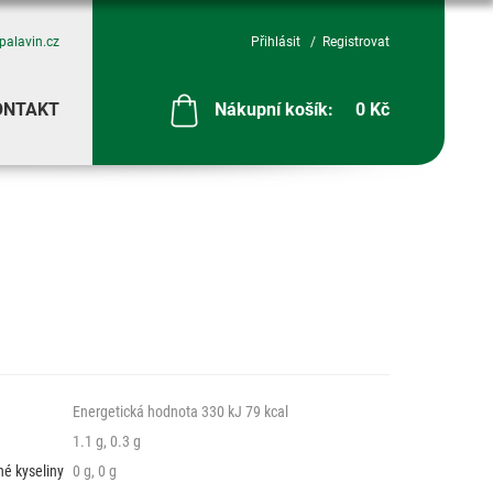
palavin.cz
Přihlásit
Registrovat
ONTAKT
Nákupní košík:
0 Kč
Energetická hodnota 330 kJ 79 kcal
1.1 g, 0.3 g
é kyseliny
0 g, 0 g