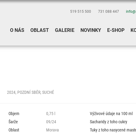
519 515 500
731 088 447
info@
O NÁS
OBLAST
GALERIE
NOVINKY
E-SHOP
K
2024, POZDNÍ SBĚR, SUCHÉ
Objem
0,75 l
Výživové údaje na 100 ml
Šarže
09/24
Sacharidy z toho cukry
Oblast
Morava
Tuky z toho nasycené mastn