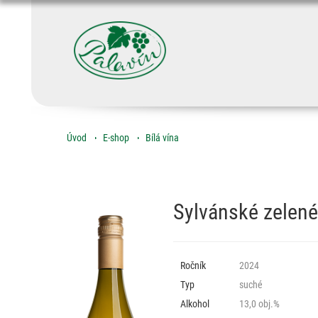
Úvod
E-shop
Bílá vína
Sylvánské zelené
Ročník
2024
Typ
suché
Alkohol
13,0 obj.%