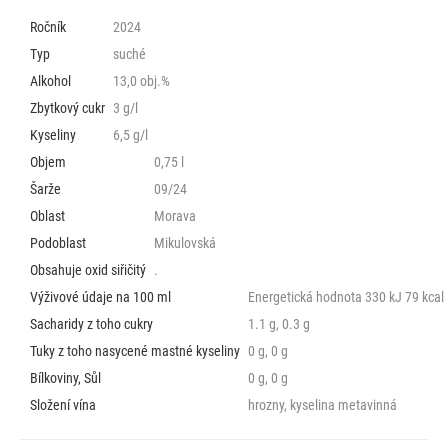
Ročník
2024
Typ
suché
Alkohol
13,0 obj.%
Zbytkový cukr
3 g/l
Kyseliny
6,5 g/l
Objem
0,75 l
Šarže
09/24
Oblast
Morava
Podoblast
Mikulovská
Obsahuje oxid siřičitý
.
Výživové údaje na 100 ml
Energetická hodnota 330 kJ 79 kcal
Sacharidy z toho cukry
1.1 g, 0.3 g
Tuky z toho nasycené mastné kyseliny
0 g, 0 g
Bílkoviny, Sůl
0 g, 0 g
Složení vína
hrozny, kyselina metavinná