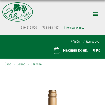
519 515 500
731 088 447
info@palavin.cz
Přihlásit
Registrovat
Nákupní košík:
0 Kč
Úvod
E-shop
Bílá vína