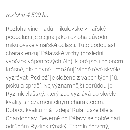
rozloha 4 500 ha
Rozloha vinohradů mikulovské vinařské
podoblasti je stejná jako rozloha původní
mikulovské vinařské oblasti. Tuto podoblast
charakterizují Pálavské vrchy (poslední
výběžek vápencových Alp), které jsou nejenom
krásné, ale hlavně umožňují vinné révě skvěle
vyzrávat. Podloží je složeno z vápenitých jílů,
písků a spraší. Nejvýznamnější odrůdou je
Ryzlink vlašský, který zde vyzrává do skvělé
kvality s nezaměnitelným charakterem.
Dobrou kvalitu má i zdejší Rulandské bílé a
Chardonnay. Severně od Pálavy se dobře daří
odrůdám Ryzlink rýnský, Tramín červený,