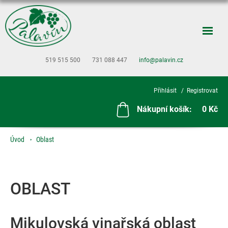
519 515 500
731 088 447
info@palavin.cz
Přihlásit
Registrovat
Nákupní košík:
0 Kč
Úvod
Oblast
OBLAST
Mikulovská vinařská oblast