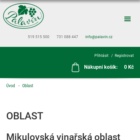
519 515 500
731 088 447
info@palavin.cz
Přihlásit
Registrovat
Nákupní košík:
0 Kč
Úvod
Oblast
OBLAST
Mikulovská vinařská oblast