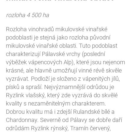
rozloha 4 500 ha
Rozloha vinohradů mikulovské vinařské
podoblasti je stejná jako rozloha původní
mikulovské vinařské oblasti. Tuto podoblast
charakterizují Pálavské vrchy (poslední
výběžek vápencových Alp), které jsou nejenom
krásné, ale hlavně umožňují vinné révě skvěle
vyzrávat. Podloží je složeno z vápenitých jílů,
písků a spraší. Nejvýznamnější odrůdou je
Ryzlink vlašský, který zde vyzrává do skvělé
kvality s nezaměnitelným charakterem.
Dobrou kvalitu má i zdejší Rulandské bílé a
Chardonnay. Severně od Pálavy se dobře daří
odrůdám Ryzlink rýnský, Tramín červený,