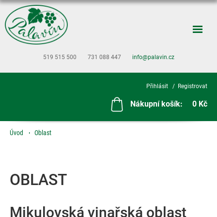
519 515 500
731 088 447
info@palavin.cz
Přihlásit
Registrovat
Nákupní košík:
0 Kč
Úvod
Oblast
OBLAST
Mikulovská vinařská oblast