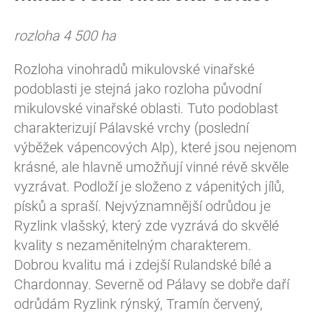
rozloha 4 500 ha
Rozloha vinohradů mikulovské vinařské
podoblasti je stejná jako rozloha původní
mikulovské vinařské oblasti. Tuto podoblast
charakterizují Pálavské vrchy (poslední
výběžek vápencových Alp), které jsou nejenom
krásné, ale hlavně umožňují vinné révě skvěle
vyzrávat. Podloží je složeno z vápenitých jílů,
písků a spraší. Nejvýznamnější odrůdou je
Ryzlink vlašský, který zde vyzrává do skvělé
kvality s nezaměnitelným charakterem.
Dobrou kvalitu má i zdejší Rulandské bílé a
Chardonnay. Severně od Pálavy se dobře daří
odrůdám Ryzlink rýnský, Tramín červený,