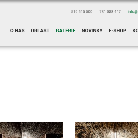
519 515 500
731 088 447
info@
O NÁS
OBLAST
GALERIE
NOVINKY
E-SHOP
K