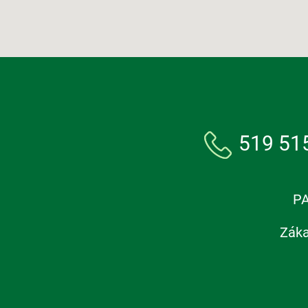
519 51
PA
Záka