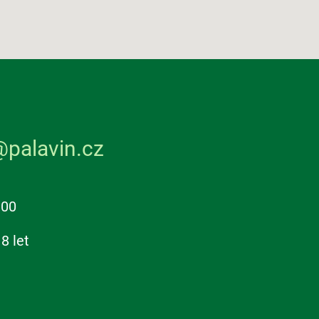
@palavin.cz
:00
8 let