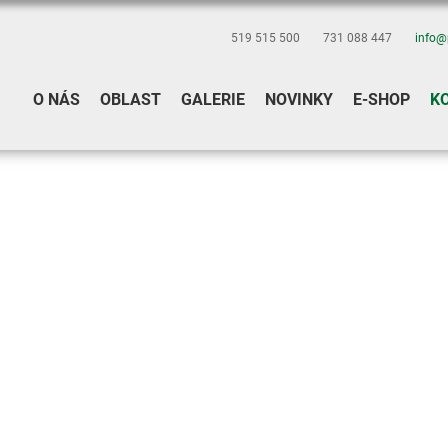
519 515 500
731 088 447
info@
O NÁS
OBLAST
GALERIE
NOVINKY
E-SHOP
K