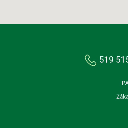
519 51
PA
Záka