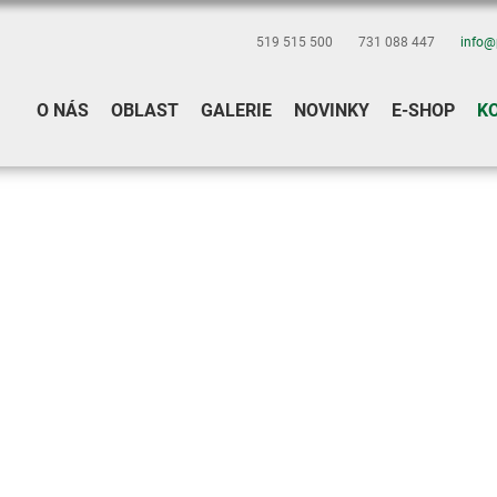
519 515 500
731 088 447
info@
O NÁS
OBLAST
GALERIE
NOVINKY
E-SHOP
K