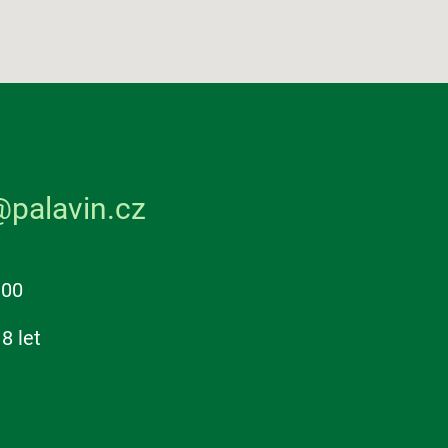
@palavin.cz
:00
8 let