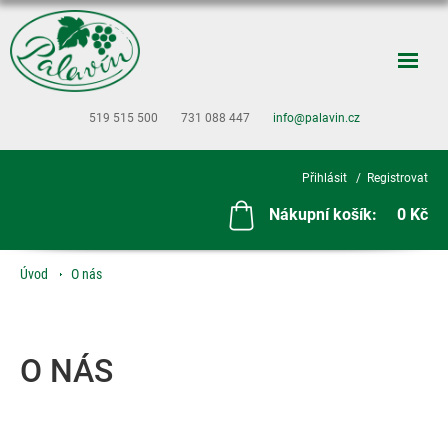
519 515 500
731 088 447
info@palavin.cz
Přihlásit
Registrovat
Nákupní košík:
0 Kč
Úvod
O nás
O NÁS