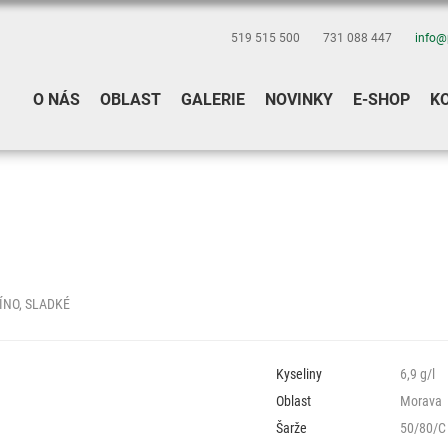
519 515 500
731 088 447
info@
O NÁS
OBLAST
GALERIE
NOVINKY
E-SHOP
K
ÍNO, SLADKÉ
Kyseliny
6,9 g/l
Oblast
Morava
Šarže
50/80/C