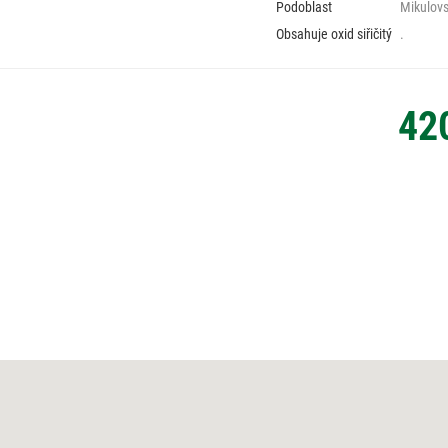
Podoblast
Mikulov
Obsahuje oxid siřičitý
.
42