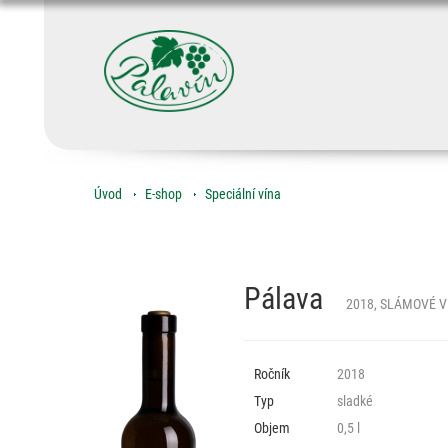
Úvod
E-shop
Speciální vína
Pálava
2018, SLÁMOVÉ V
Ročník
2018
Typ
sladké
Objem
0,5 l