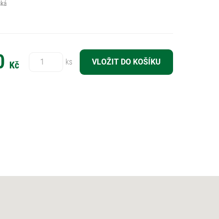
ská
Počet:
0
ks
Kč