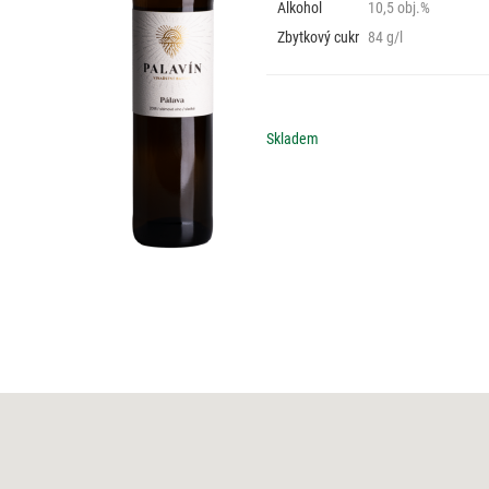
Alkohol
10,5 obj.%
Zbytkový cukr
84 g/l
Skladem