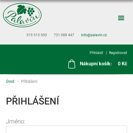
519 515 500
731 088 447
info@palavin.cz
Přihlásit
Registrovat
Nákupní košík:
0 Kč
Úvod
Přihlášení
PŘIHLÁŠENÍ
Jméno: