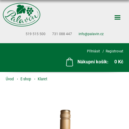
519 515 500
731 088 447
info@palavin.cz
Přihlásit
Registrovat
Nákupní košík:
0 Kč
Úvod
E-shop
Klaret