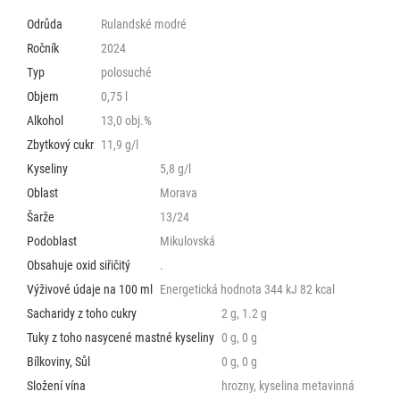
Odrůda
Rulandské modré
Ročník
2024
Typ
polosuché
Objem
0,75 l
Alkohol
13,0 obj.%
Zbytkový cukr
11,9 g/l
Kyseliny
5,8 g/l
Oblast
Morava
Šarže
13/24
Podoblast
Mikulovská
Obsahuje oxid siřičitý
.
Výživové údaje na 100 ml
Energetická hodnota 344 kJ 82 kcal
Sacharidy z toho cukry
2 g, 1.2 g
Tuky z toho nasycené mastné kyseliny
0 g, 0 g
Bílkoviny, Sůl
0 g, 0 g
Složení vína
hrozny, kyselina metavinná