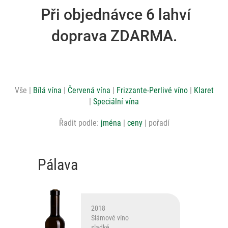
Při objednávce 6 lahví
doprava ZDARMA.
Vše
Bílá vína
Červená vína
Frizzante-Perlivé víno
Klaret
Speciální vína
Řadit podle:
jména
ceny
pořadí
Pálava
2018
Slámové víno
sladké