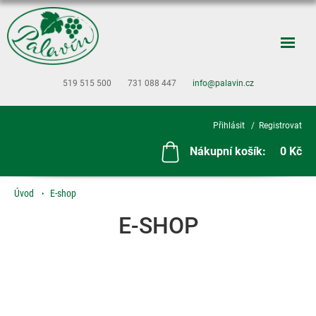
519 515 500
731 088 447
info@palavin.cz
Přihlásit
Registrovat
Nákupní košík:
0 Kč
Úvod
E-shop
E-SHOP