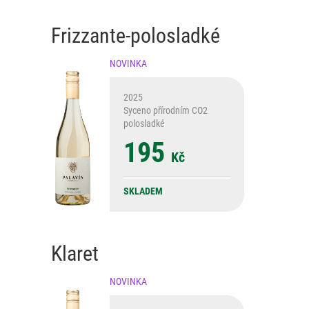
Frizzante-polosladké
NOVINKA
2025
Syceno přírodním CO2
polosladké
195
Kč
SKLADEM
Klaret
NOVINKA