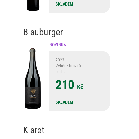
SKLADEM
Blauburger
NOVINKA
2023
Výběr z hroznů
suché
210
Kč
SKLADEM
Klaret