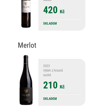
420
Kč
SKLADEM
Merlot
2023
Výběr z hroznů
suché
210
Kč
SKLADEM