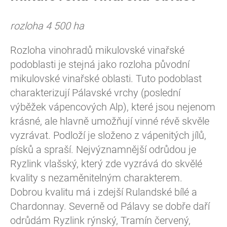
rozloha 4 500 ha
Rozloha vinohradů mikulovské vinařské
podoblasti je stejná jako rozloha původní
mikulovské vinařské oblasti. Tuto podoblast
charakterizují Pálavské vrchy (poslední
výběžek vápencových Alp), které jsou nejenom
krásné, ale hlavně umožňují vinné révě skvěle
vyzrávat. Podloží je složeno z vápenitých jílů,
písků a spraší. Nejvýznamnější odrůdou je
Ryzlink vlašský, který zde vyzrává do skvělé
kvality s nezaměnitelným charakterem.
Dobrou kvalitu má i zdejší Rulandské bílé a
Chardonnay. Severně od Pálavy se dobře daří
odrůdám Ryzlink rýnský, Tramín červený,