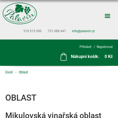
519 515 500
731 088 447
info@palavin.cz
Přihlásit
Registrovat
Nákupní košík:
0 Kč
Úvod
Oblast
OBLAST
Mikulovská vinařská oblast