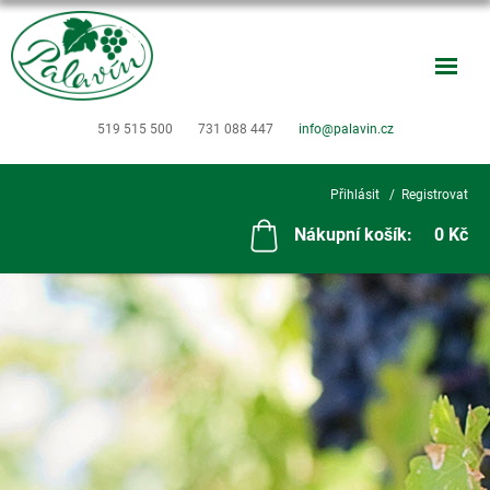
519 515 500
731 088 447
info@palavin.cz
Přihlásit
Registrovat
Nákupní košík:
0 Kč