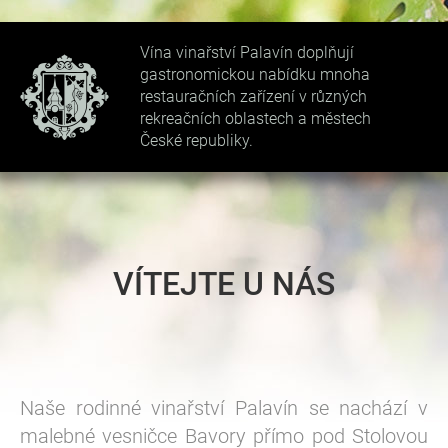
Vína vinařství Palavín doplňují
gastronomickou nabídku mnoha
restauračních zařízení v různých
rekreačních oblastech a městech
České republiky.
VÍTEJTE U NÁS
Naše rodinné vinařství Palavín se nachází v
malebné vesničce Bavory přímo pod Stolovou