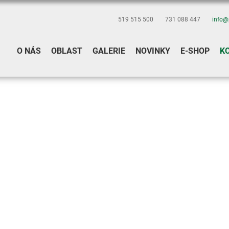
519 515 500
731 088 447
info@
O NÁS
OBLAST
GALERIE
NOVINKY
E-SHOP
K