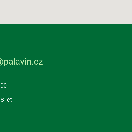
@palavin.cz
:00
8 let