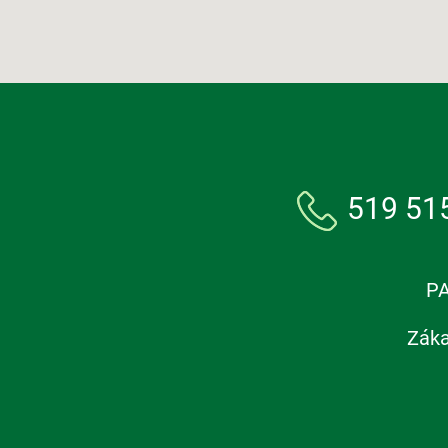
519 51
PA
Záka