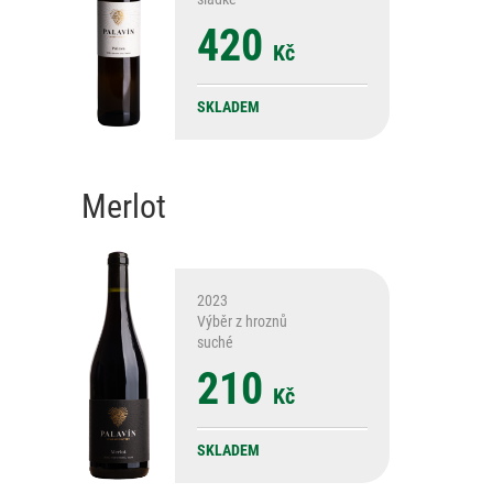
420
Kč
SKLADEM
Merlot
2023
Výběr z hroznů
suché
210
Kč
SKLADEM