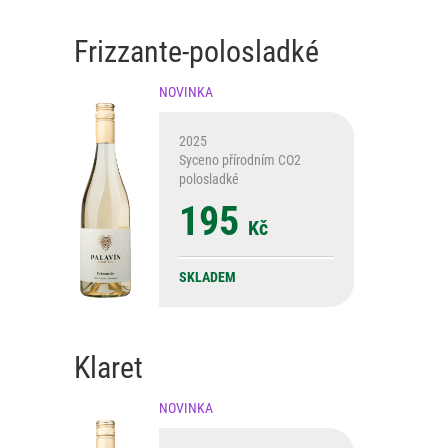
Frizzante-polosladké
NOVINKA
2025
Syceno přírodním CO2
polosladké
195
Kč
SKLADEM
Klaret
NOVINKA