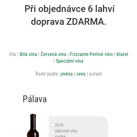
Při objednávce 6 lahví
doprava ZDARMA.
Vše
Bílá vína
Červená vína
Frizzante-Perlivé víno
Klaret
Speciální vína
Řadit podle:
jména
ceny
pořadí
Pálava
2018
Slámové víno
sladké