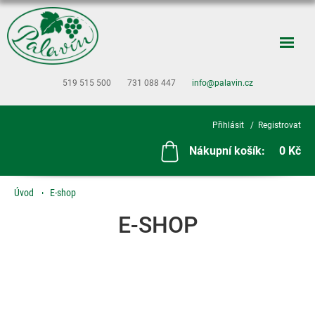
519 515 500
731 088 447
info@palavin.cz
Přihlásit
Registrovat
Nákupní košík:
0 Kč
Úvod
E-shop
E-SHOP