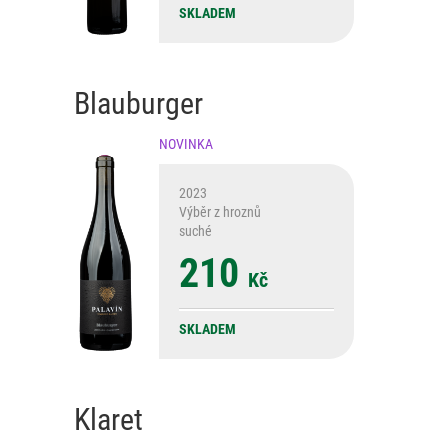
SKLADEM
Blauburger
NOVINKA
2023
Výběr z hroznů
suché
210
Kč
SKLADEM
Klaret