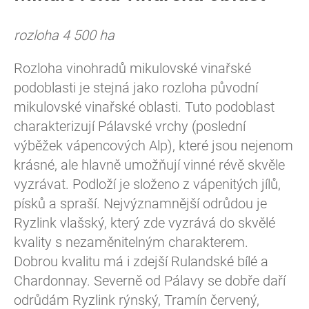
rozloha 4 500 ha
Rozloha vinohradů mikulovské vinařské
podoblasti je stejná jako rozloha původní
mikulovské vinařské oblasti. Tuto podoblast
charakterizují Pálavské vrchy (poslední
výběžek vápencových Alp), které jsou nejenom
krásné, ale hlavně umožňují vinné révě skvěle
vyzrávat. Podloží je složeno z vápenitých jílů,
písků a spraší. Nejvýznamnější odrůdou je
Ryzlink vlašský, který zde vyzrává do skvělé
kvality s nezaměnitelným charakterem.
Dobrou kvalitu má i zdejší Rulandské bílé a
Chardonnay. Severně od Pálavy se dobře daří
odrůdám Ryzlink rýnský, Tramín červený,