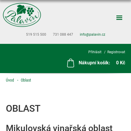
519 515 500
731 088 447
info@palavin.cz
Přihlásit
Registrovat
Nákupní košík:
0 Kč
Úvod
Oblast
OBLAST
Mikulovská vinařská oblast