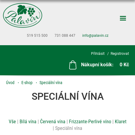
519 515 500
731 088 447
info@palavin.cz
Přihlásit
Registrovat
Nákupní košík:
0 Kč
Úvod
E-shop
Speciální vína
SPECIÁLNÍ VÍNA
Vše
Bílá vína
Červená vína
Frizzante-Perlivé víno
Klaret
Speciální vína