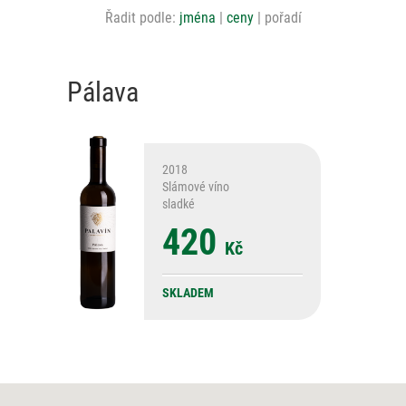
Řadit podle:
jména
ceny
pořadí
Pálava
2018
Slámové víno
sladké
420
Kč
SKLADEM